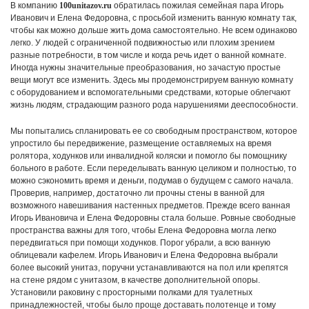
В компанию
100unitazov.ru
обратилась пожилая семейная пара Игорь
Иванович и Елена Федоровна, с просьбой изменить ванную комнату так,
чтобы как можно дольше жить дома самостоятельно. Не всем одинаково
легко. У людей с ограниченной подвижностью или плохим зрением
разные потребности, в том числе и когда речь идет о ванной комнате.
Иногда нужны значительные преобразования, но зачастую простые
вещи могут все изменить. Здесь мы продемонстрируем ванную комнату
с оборудованием и вспомогательными средствами, которые облегчают
жизнь людям, страдающим разного рода нарушениями дееспособности.
Мы попытались спланировать ее со свободным пространством, которое
упростило бы передвижение, размещение оставляемых на время
ролятора, ходунков или инвалидной коляски и помогло бы помощнику
больного в работе. Если переделывать ванную целиком и полностью, то
можно сэкономить время и деньги, подумав о будущем с самого начала.
Проверив, например, достаточно ли прочны стены в ванной для
возможного навешивания настенных предметов. Прежде всего ванная
Игорь Ивановича и Елена Федоровны стала больше. Ровные свободные
пространства важны для того, чтобы Елена Федоровна могла легко
передвигаться при помощи ходунков. Порог убрали, а всю ванную
облицевали кафелем. Игорь Иванович и Елена Федоровна выбрали
более высокий унитаз, поручни устанавливаются на пол или крепятся
на стене рядом с унитазом, в качестве дополнительной опоры.
Установили раковину с просторными полками для туалетных
принадлежностей, чтобы было проще доставать полотенце и тому