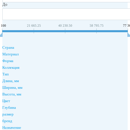
До
 100
21 665.25
40 230.50
58 795.75
77 3
Страна
Материал
Форма
Коллекция
Тип
Длина, мм
Ширина, мм
Высота, мм
Цвет
Глубина
размер
бренд
Назначение