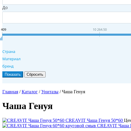
До
 409
10 264.50
Страна
Материал
бренд
Главная
/
Каталог
/
Унитазы
/
Чаша Генуя
Чаша Генуя
CREAVIT Чаша Генуя 50*60
Це
CREAVIT Чаша Г