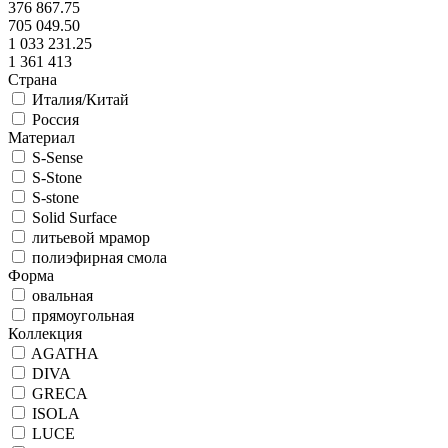
376 867.75
705 049.50
1 033 231.25
1 361 413
Страна
Италия/Китай
Россия
Материал
S-Sense
S-Stone
S-stone
Solid Surface
литьевой мрамор
полиэфирная смола
Форма
овальная
прямоугольная
Коллекция
AGATHA
DIVA
GRECA
ISOLA
LUCE