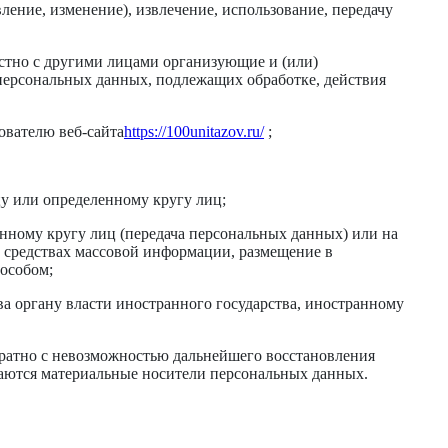
ление, изменение), извлечение, использование, передачу
стно с другими лицами организующие и (или)
персональных данных, подлежащих обработке, действия
ователю веб-сайта
https://100unitazov.ru/
;
у или определенному кругу лиц;
нному кругу лиц (передача персональных данных) или на
 средствах массовой информации, размещение в
особом;
а органу власти иностранного государства, иностранному
вратно с невозможностью дальнейшего восстановления
аются материальные носители персональных данных.