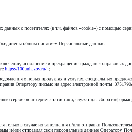
х данных о посетителях (в т.ч. файлов «cookie») с помощью се
объединены общим понятием Персональные данные.
ключение, исполнение и прекращение гражданско-правовых дого
йте
https://100unitazov.ru/
;
ведомления о новых продуктах и услугах, специальных предложе
аправив Оператору письмо на адрес электронной почты
3751790
ью сервисов интернет-статистики, служат для сбора информаци
я только в случае их заполнения и/или отправки Пользователе
рмы и/или отправляя свои персональные данные Оператору, Поль