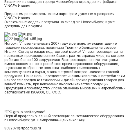
В наличии на складе в городе Новосибирск ограждеения фабрики
VINCEA Италия.
Предлагем рассмотреть нашим партнёрам душевые ограждения
VINCEA Италия
Экслюзивные модели поступили на склад в г. Новосибирск, и уже
доступны для покупки.
История Vincea началась в 2007 году в регионе, имеющем давние
традиции производства, провинции Трентино Больцано на севере
Италии. Сегодня товары под торговой маркой Vincea производятся на
нескольких производственных базах в разных странах мира, на которых
работает более 400 сотрудников. Все производственные площадки
имеют современное европейское производственное оборудование,
тщательно отобранные поставки наиболее качественных
комплектующих и сырья, а также строгий контроль качества готовой
продукции. Наша цель – предоставить нашим клиентам и потребителям
наиболее передовые технологии и дизайнерские решения товаров для
ванной комнаты, при неизменно высоком качестве продукции.
Продукция и производство Vincea отмечены мировыми и европейскими
сертификатами ISO9001, CE, CCC.
"FPC group sanitaryware"
Первый профессиональный поставщик сантехнического оборудования
г. Новосибирск, ул. Немировича-Данченко 146/1
3832870@fpcgroup.ru