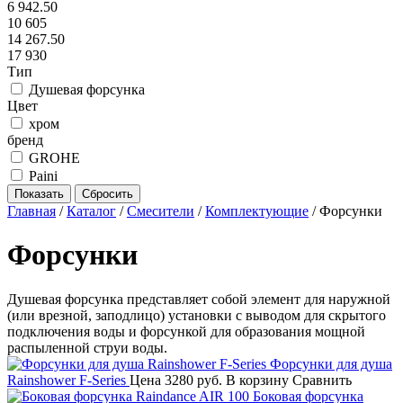
6 942.50
10 605
14 267.50
17 930
Тип
Душевая форсунка
Цвет
хром
бренд
GROHE
Paini
Главная
/
Каталог
/
Смесители
/
Комплектующие
/
Форсунки
Форсунки
Душевая форсунка представляет собой элемент для наружной
(или врезной, заподлицо) установки с выводом для скрытого
подключения воды и форсункой для образования мощной
распыленной струи воды.
Форсунки для душа
Rainshower F-Series
Цена
3280 руб.
В корзину
Сравнить
Боковая форсунка