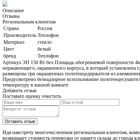
Описание
Отзывы
Региональным клиентам
Страна
Россия
Производитель
Теплофон
Материал
стекло
Цвет
белый
бренд
Теплофон
Артикул ЭП 150 Вт бел Площадь обогреваемой поверхности 4м2
нержавеющего, окрашенного корпуса, в который установлена гр
размещены три окрашенных полотенцедержателя из алюминиев
Предусмотрено безнадзорное использование полотенцесушите
температуру в ванной комнате
Добавить отзыв
Поставьте оценку
очистить
Идя навстречу многочисленным региональным клиентам, компа
возвращает стоимость перевозки от нашего склада до города к