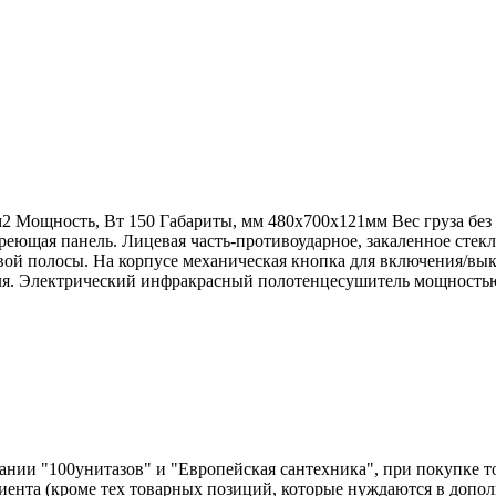
 Мощность, Вт 150 Габариты, мм 480х700х121мм Вес груза без у
еющая панель. Лицевая часть-противоударное, закаленное стекл
ой полосы. На корпусе механическая кнопка для включения/вы
ля. Электрический инфракрасный полотенцесушитель мощностью
нии "100унитазов" и "Европейская сантехника", при покупке т
лиента (кроме тех товарных позиций, которые нуждаются в допо