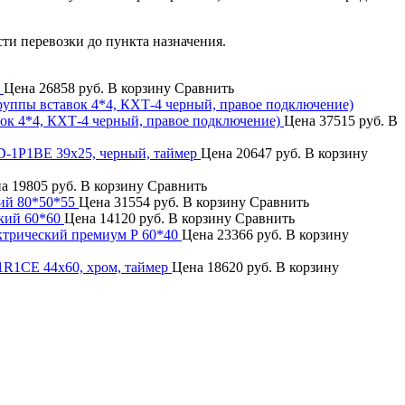
сти перевозки до пункта назначения.
Цена
26858 руб.
В корзину
Сравнить
ок 4*4, КХТ-4 черный, правое подключение)
Цена
37515 руб.
В
D-1P1BE 39x25, черный, таймер
Цена
20647 руб.
В корзину
на
19805 руб.
В корзину
Сравнить
ий 80*50*55
Цена
31554 руб.
В корзину
Сравнить
кий 60*60
Цена
14120 руб.
В корзину
Сравнить
трический премиум Р 60*40
Цена
23366 руб.
В корзину
R1CE 44x60, хром, таймер
Цена
18620 руб.
В корзину