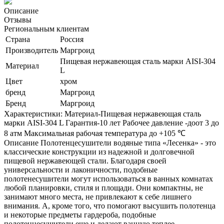
Описание
Отзывы
Региональным клиентам
Страна
Россия
Производитель
Маргроид
Пищевая нержавеющая сталь марки AISI-304
Материал
L
Цвет
хром
бренд
Маргроид
Бренд
Маргроид
Характеристики: Материал-Пищевая нержавеющая сталь
марки AISI-304 L Гарантия-10 лет Рабочее давление -доот 3 до
8 атм Максимальная рабочая температура до +105 ℃
Описание Полотенцесушители водяные типа «Лесенка» - это
классические конструкции из надежной и долговечной
пищевой нержавеющей стали. Благодаря своей
универсальности и лаконичности, подобные
полотенесушители могут использоваться в ванных комнатах
любой планировки, стиля и площади. Они компактны, не
занимают много места, не привлекают к себе лишнего
внимания. А, кроме того, что помогают высушить полотенца
и некоторые предметы гардероба, подобные
полотенцесушители еще и делают ванную теплее.