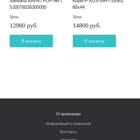
Sanitana KAPA / POP ART
Kubix-F KUS-WHT-35901
S10078336200000
60х44
Цена
Цена
12980 руб.
14800 руб.
В корзину
В корзину
О компании
Информация о компании
Контакты
Новости