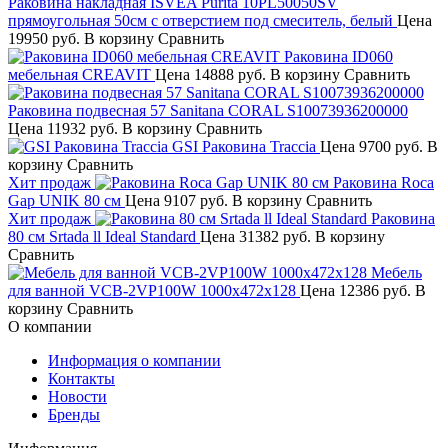
Раковина накладная ISVEA Purita 10PL50050SV
прямоугольная 50см с отверстием под смеситель, белый
Цена
19950 руб.
В корзину
Сравнить
Раковина ID060
мебельная CREAVIT
Цена
14888 руб.
В корзину
Сравнить
Раковина подвесная 57 Sanitana CORAL S10073936200000
Цена
11932 руб.
В корзину
Сравнить
GSI Раковина Traccia
Цена
9700 руб.
В
корзину
Сравнить
Хит продаж
Раковина Roca
Gap UNIK 80 см
Цена
9107 руб.
В корзину
Сравнить
Хит продаж
Раковина
80 см Srtada ll Ideal Standard
Цена
31382 руб.
В корзину
Сравнить
Мебель
для ванной VCB-2VP100W 1000х472х128
Цена
12386 руб.
В
корзину
Сравнить
О компании
Информация о компании
Контакты
Новости
Бренды