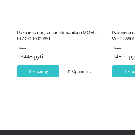
Раковина подвесная 65 Sanitana MOBIL
Раковина н
H8137140000951
WHT-35901
Цена
Цена
13448 руб.
14800 ру
В корзину
Сравнить
В кор