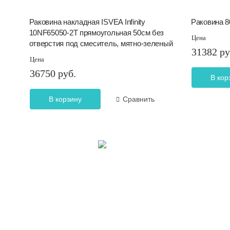
Раковина накладная ISVEA Infinity
Раковина 80
10NF65050-2T прямоугольная 50см без
Цена
отверстия под смеситель, мятно-зеленый
31382 ру
Цена
36750 руб.
В кор
В корзину
Сравнить