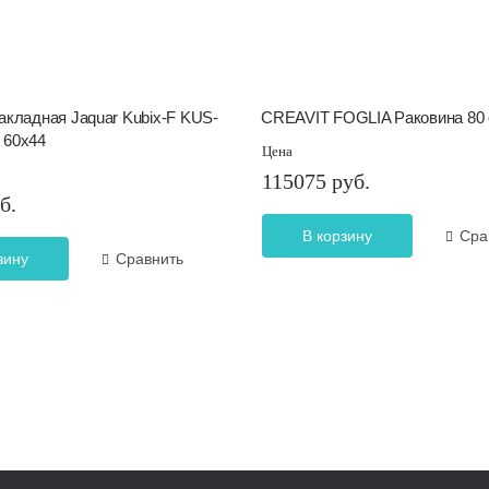
акладная Jaquar Kubix-F KUS-
CREAVIT FOGLIA Раковина 80
 60х44
Цена
115075 руб.
б.
В корзину
Сра
зину
Сравнить