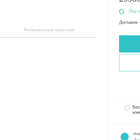
Под з
Доставим 
Региональным клиентам
Бес
ком
Инф
Дос