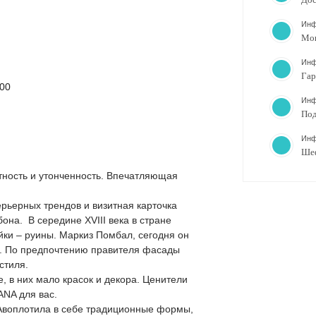
Инф
Мо
Инф
Гар
00
Инф
Под
Инф
Ше
нтность и утонченность. Впечатляющая
рьерных трендов и визитная карточка
на. В середине XVIII века в стране
йки – руины. Маркиз Помбал, сегодня он
о. По предпочтению правителя фасады
 стиля.
в них мало красок и декора. Ценители
ANA для вас.
Aвоплотила в себе традиционные формы,