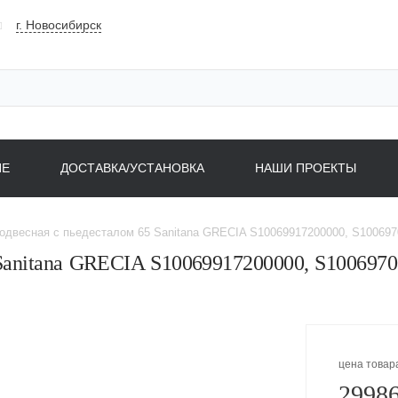
г. Новосибирск
НЕ
ДОСТАВКА/УСТАНОВКА
НАШИ ПРОЕКТЫ
одвесная с пьедесталом 65 Sanitana GRECIA S10069917200000, S10069
 Sanitana GRECIA S10069917200000, S100697
цена товар
29986