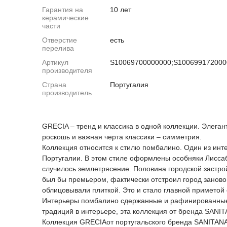
Гарантия на
10 лет
керамические
части
Отверстие
есть
перелива
Артикул
S10069700000000;S100699172000
производителя
Страна
Португалия
производитель
GRECIA – тренд и классика в одной коллекции. Элега
роскошь и важная черта классики – симметрия.
Коллекция относится к стилю помбалино. Один из инте
Португалии. В этом стиле оформлены особняки Лиссабо
случилось землетрясение. Половина городской застро
был бы премьером, фактически отстроил город занов
облицовывали плиткой. Это и стало главной приметой
Интерьеры помбалино сдержанные и рафинированные, 
традиций в интерьере, эта коллекция от бренда SANIT
Коллекция GRECIAот португальского бренда SANITAN