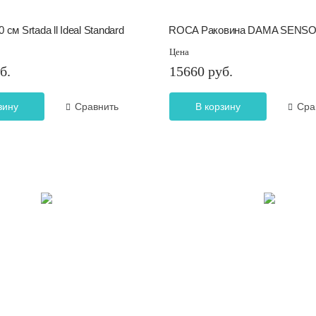
 см Srtada ll Ideal Standard
ROCA Раковина DAMA SENS
Цена
б.
15660 руб.
зину
Сравнить
В корзину
Сра