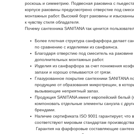
роскошь и симметрию. Подвесная раковина с пьедеста
корпусе раковины предусмотрено отверстие под смеси
монтажных работ. Высокий борт раковины и изысканны
к чувству стиля обладателя.
Почему сантехника SANITANA так ценится пользовате
Более плотная структура санфарфора делает са
по сравнению с изделиями из санфаянса.
Благодаря отверстию под смеситель на раковине 
дополнительных монтажных работ.
Изделия из санфарфора за счет понижения коэф
запахи и хорошо отмываются от грязи.
Глазурованное покрытие сантехники SANITANA по
продукцию от образования микротрещин, в котор
вызывающие неприятный запах.
Продукция SANITANA имеет европейский белый (
компоновать отдельные элементы санузла с дру
брендами.
Наличие сертификата ISO 9001 гарантирует, что 
соответствуют мировым стандартам производств
Гарантия на фарфоровые составляющие сантехни