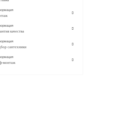
ормация
нтаж
ормация
антия качества
ормация
бор сантехники
ормация
ф-монтаж