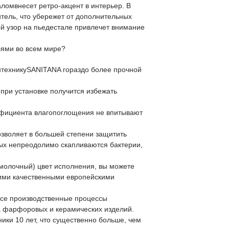
ломвнесет ретро-акцент в интерьер. В
тель, что убережет от дополнительных
й узор на пьедестале привлечет внимание
лями во всем мире?
нтехникуSANITANA гораздо более прочной
при установке получится избежать
фициента влагопоглощения не впитывают
зволяет в большей степени защитить
ых непреодолимо скапливаются бактерии,
молочный) цвет исполнения, вы можете
гими качественными европейскими
все производственные процессы
а фарфоровых и керамических изделий.
ки 10 лет, что существенно больше, чем