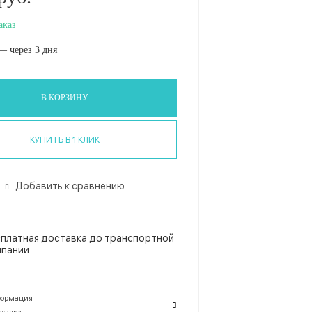
аказ
— через 3 дня
В КОРЗИНУ
КУПИТЬ В 1 КЛИК
Добавить к сравнению
платная доставка до транспортной
мпании
ормация
тавка