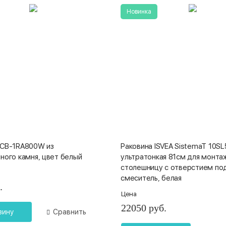
Новинка
VCB-1RA800W из
Раковина ISVEA SistemaT 10S
ного камня, цвет белый
ультратонкая 81см для монта
столешницу с отверстием по
смеситель, белая
.
Цена
22050 руб.
зину
Сравнить