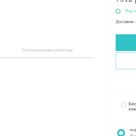
Под з
Доставим 
Региональным клиентам
Бес
ко
Инф
Дос