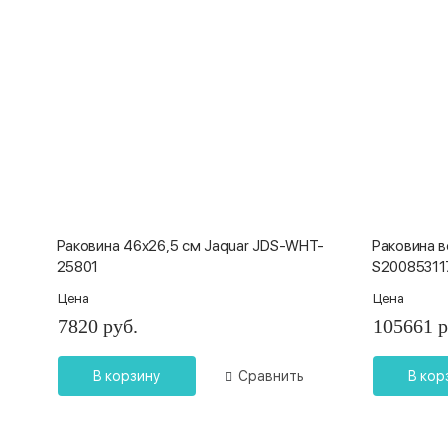
Раковина 46x26,5 см Jaquar JDS-WHT-
Раковина 
25801
S20085311
Цена
Цена
7820 руб.
105661 р
В корзину
Сравнить
В кор