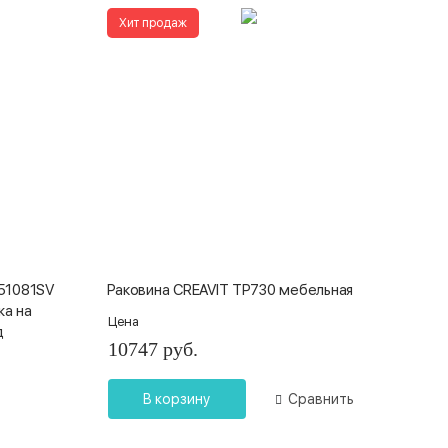
Хит продаж
L51081SV
Раковина CREAVIT TP730 мебельная
жа на
Цена
д
10747 руб.
В корзину
Сравнить