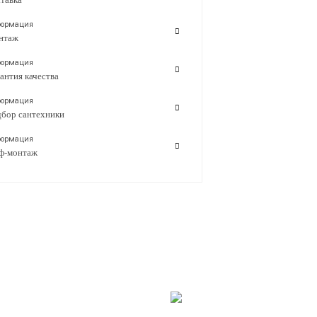
ормация
нтаж
ормация
антия качества
ормация
бор сантехники
ормация
ф-монтаж