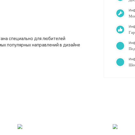
Инф
Мо
Инф
Гар
тана специально для любителей
Инф
мых популярных направлений в дизайне
Под
Инф
Ше