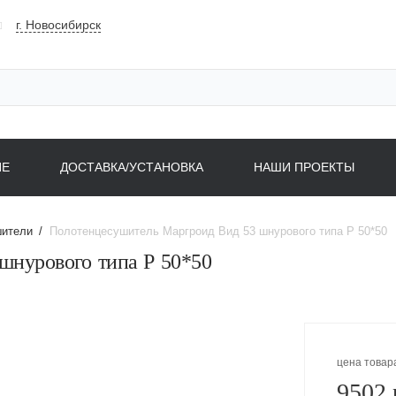
г. Новосибирск
НЕ
ДОСТАВКА/УСТАНОВКА
НАШИ ПРОЕКТЫ
шители
/
Полотенцесушитель Маргроид Вид 53 шнурового типа Р 50*50
шнурового типа Р 50*50
цена товар
9502 