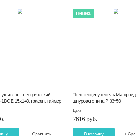
Новинка
сушитель электрический
Полотенцесушитель Маргроид
-1DGE 15х140, графит, таймер
шнурового типа Р 33*50
Цена
б.
7616 руб.
зину
Сравнить
В корзину
Сра