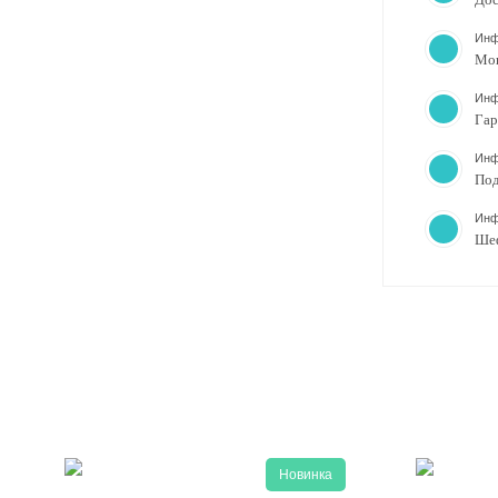
Инф
Мо
Инф
Гар
Инф
Под
Инф
Ше
Новинка