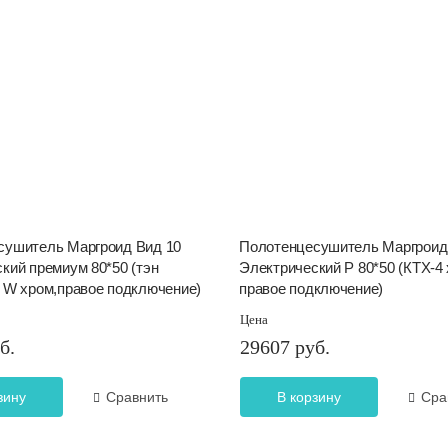
сушитель Маргроид Вид 10
Полотенцесушитель Маргроид
кий премиум 80*50 (тэн
Электрический Р 80*50 (КТХ-4 
 W хром,правое подключение)
правое подключение)
Цена
б.
29607 руб.
зину
Сравнить
В корзину
Сра