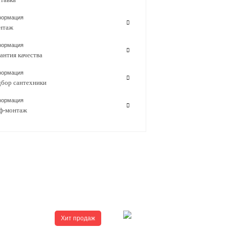
ормация
нтаж
ормация
антия качества
ормация
бор сантехники
ормация
ф-монтаж
Хит продаж