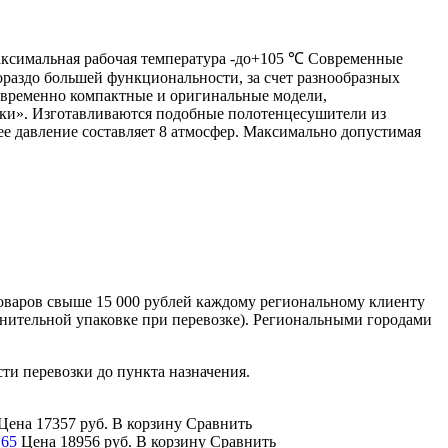
Максимальная рабочая температура -до+105 ℃ Современные
ораздо большей функциональности, за счет разнообразных
овременно компактные и оригинальные модели,
нки». Изготавливаются подобные полотенцесушители из
е давление составляет 8 атмосфер. Максимально допустимая
оваров свыше 15 000 рублей каждому региональному клиенту
лнительной упаковке при перевозке). Региональными городами
сти перевозки до пункта назначения.
Цена
17357 руб.
В корзину
Сравнить
*65
Цена
18956 руб.
В корзину
Сравнить