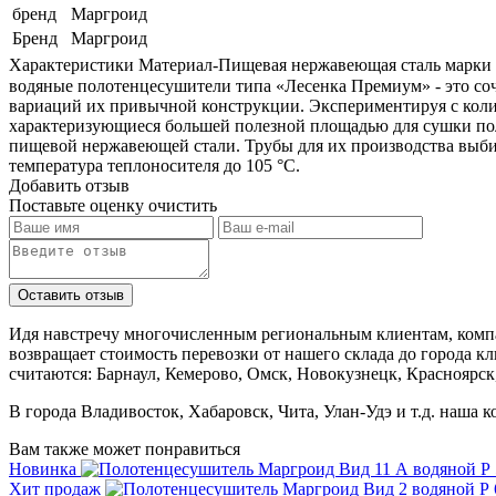
бренд
Маргроид
Бренд
Маргроид
Характеристики Материал-Пищевая нержавеющая сталь марки AI
водяные полотенцесушители типа «Лесенка Премиум» - это соч
вариаций их привычной конструкции. Экспериментируя с коли
характеризующиеся большей полезной площадью для сушки пол
пищевой нержавеющей стали. Трубы для их производства выби
температура теплоносителя до 105 °C.
Добавить отзыв
Поставьте оценку
очистить
Идя навстречу многочисленным региональным клиентам, компа
возвращает стоимость перевозки от нашего склада до города к
считаются: Барнаул, Кемерово, Омск, Новокузнецк, Красноярск
В города Владивосток, Хабаровск, Чита, Улан-Удэ и т.д. наша 
Вам также может понравиться
Новинка
Хит продаж