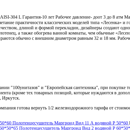
SI-304 L Гарантия-10 лет Рабочее давление- доот 3 до 8 атм 
етание практичности классических моделей типа «Лесенка» и г
чеством, длиной и формой перекладин, дизайнеры создают одн
отенец, а также обогрева ванной комнаты, чем обычные «Лесе
раются обычно с внешним диаметром равным 32 и 18 мм. Рабоче
нии "100унитазов" и "Европейская сантехника", при покупке т
лиента (кроме тех товарных позиций, которые нуждаются в допо
, Иркутск.
компания готова вернуть 1/2 железнодорожного тарифа от стоимо
Полотенцесушитель Маргроид Вид 11 А водяной Р 50*60
Полотенцесушитель Маргроид Вид 2 водяной Р 60*50