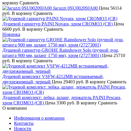
корзину
Сравнить
Jacuzzi 0SU00209JA00
Цена
56114
руб.
В корзину
Сравнить
Душевой гарнитур PAINI Novara, хром CROMO3 (CR)
Цена
6600 руб.
В корзину
Сравнить
Новинка
Душевой гарнитур GROHE Rainshower Solo (ручной душ,
штанга 900 мм, шланг 1750 мм), хром (27273001)
Цена
25710
руб.
В корзину
Сравнить
Душевой комплект VSFW-4212MB встраиваемый,
двухрежимный, черный
Цена
29403 руб.
В корзину
Сравнить
Душевой комплект: лейка, шланг, держатель PAINI Pescara,
хром CROMO3 (CR)
Цена
3300 руб.
В корзину
Сравнить
О компании
Информация о компании
Контакты
Новости