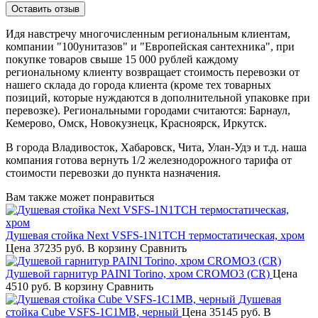
Идя навстречу многочисленным региональным клиентам,
компании "100унитазов" и "Европейская сантехника", при
покупке товаров свыше 15 000 рублей каждому
региональному клиенту возвращает стоимость перевозки от
нашего склада до города клиента (кроме тех товарных
позиций, которые нуждаются в дополнительной упаковке при
перевозке). Региональными городами считаются: Барнаул,
Кемерово, Омск, Новокузнецк, Красноярск, Иркутск.
В города Владивосток, Хабаровск, Чита, Улан-Удэ и т.д. наша
компания готова вернуть 1/2 железнодорожного тарифа от
стоимости перевозки до пункта назначения.
Вам также может понравиться
Душевая стойка Next VSFS-1N1TCH термостатическая, хром
Цена
37235 руб.
В корзину
Сравнить
Душевой гарнитур PAINI Torino, хром CROMO3 (CR)
Цена
4510 руб.
В корзину
Сравнить
Душевая
стойка Cube VSFS-1C1MB, черный
Цена
35145 руб.
В