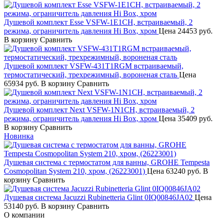
Душевой комплект Esse VSFW-1E1CH, встраиваемый, 2
режима, ограничитель давления Hi Box, хром
Цена
24453 руб.
В корзину
Сравнить
Душевой комплект VSFW-431T1RGM встраиваемый,
термостатический, трехрежимный, вороненая сталь
Цена
65934 руб.
В корзину
Сравнить
Душевой комплект Next VSFW-1N1CH, встраиваемый, 2
режима, ограничитель давления Hi Box, хром
Цена
35409 руб.
В корзину
Сравнить
Новинка
Душевая система с термостатом для ванны, GROHE Tempesta
Cosmopolitan System 210, хром, (26223001)
Цена
63240 руб.
В
корзину
Сравнить
Душевая система Jacuzzi Rubinetteria Glint 0IQ00846JA02
Цена
53140 руб.
В корзину
Сравнить
О компании