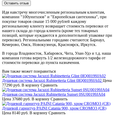
Идя навстречу многочисленным региональным клиентам,
компании "100унитазов" и "Европейская сантехника", при
покупке товаров свыше 15 000 рублей каждому
региональному клиенту возвращает стоимость перевозки от
нашего склада до города клиента (кроме тех товарных
позиций, которые нуждаются в дополнительной упаковке при
перевозке). Региональными городами считаются: Барнаул,
Кемерово, Омск, Новокузнецк, Красноярск, Иркутск.
В города Владивосток, Хабаровск, Чита, Улан-Удэ и т.д. наша
компания готова вернуть 1/2 железнодорожного тарифа от
стоимости перевозки до пункта назначения.
Вам также может понравиться
Душевая система Jacuzzi Rubinetteria Glint 0IQ00199JA02
Цена
77290 руб.
В корзину
Сравнить
Душевая система Jacuzzi Rubinetteria Sunset 0SU00199JA04
Цена
37680 руб.
В корзину
Сравнить
Душевой гарнитур PAINI Catania 900, хром CROMO3 (CR)
Цена
8140 руб.
В корзину
Сравнить