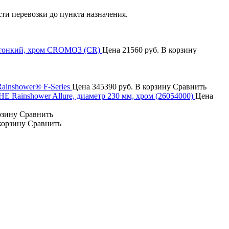
сти перевозки до пункта назначения.
ратонкий, хром CROMO3 (CR)
Цена
21560 руб.
В корзину
nshower® F-Series
Цена
345390 руб.
В корзину
Сравнить
Rainshower Allure, диаметр 230 мм, хром (26054000)
Цена
рзину
Сравнить
корзину
Сравнить