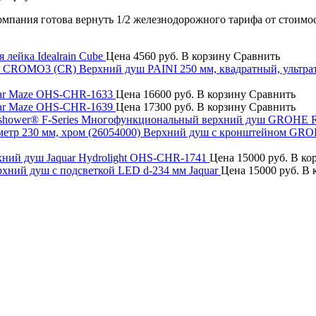
компания готова вернуть 1/2 железнодорожного тарифа от стоимо
 лейка Idealrain Cube
Цена
4560 руб.
В корзину
Сравнить
Верхний душ PAINI 250 мм, квадратный, ульт
ar Maze OHS-CHR-1633
Цена
16600 руб.
В корзину
Сравнить
ar Maze OHS-CHR-1639
Цена
17300 руб.
В корзину
Сравнить
Многофункциональный верхний душ GROHE Rai
Верхний душ с кронштейном GROHE 
ний душ Jaquar Hydrolight OHS-CHR-1741
Цена
15000 руб.
В ко
хний душ с подсветкой LED d-234 мм Jaquar
Цена
15000 руб.
В 