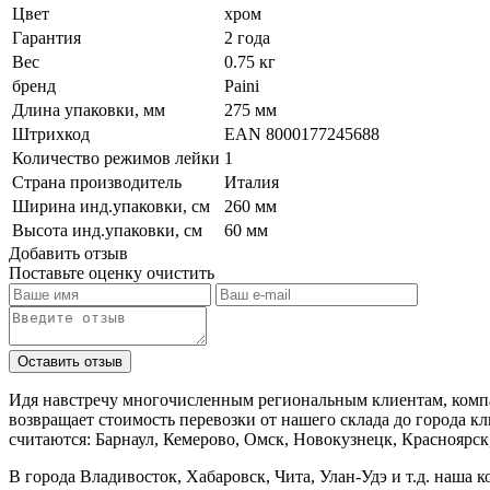
Цвет
хром
Гарантия
2 года
Вес
0.75 кг
бренд
Paini
Длина упаковки, мм
275 мм
Штрихкод
EAN 8000177245688
Количество режимов лейки
1
Страна производитель
Италия
Ширина инд.упаковки, см
260 мм
Высота инд.упаковки, см
60 мм
Добавить отзыв
Поставьте оценку
очистить
Идя навстречу многочисленным региональным клиентам, компа
возвращает стоимость перевозки от нашего склада до города к
считаются: Барнаул, Кемерово, Омск, Новокузнецк, Красноярск
В города Владивосток, Хабаровск, Чита, Улан-Удэ и т.д. наша 