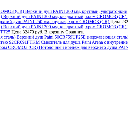
Верхний душ PAINI 300 мм, круглый, ультратонки
Верхний душ PAINI 300 мм, квадратный, хром CROMO3 (CR)
рхний душ PAINI 250 мм, круглая, хром CROMO3 (CR)
Цена
232
Верхний душ PAINI 200 мм, квадратный, хром CROMO3 (CR)
9TT25
Цена
32470 руб.
В корзину
Сравнить
Верхний душ Paini 50CR759UP25E (нержавеющая сталь
Смеситель для душа Paini Arena с внутре
Потолочный крепеж для верхнего душа PAI