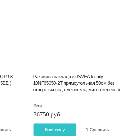
POP 58
Раковина накладная ISVEA Infinity
5EE )
10NF65050-2T прямоугольная 50см без
отверстия под смеситель, мятно-зеленый
Цена
36750 руб.
внить
В корзину
Сравнить