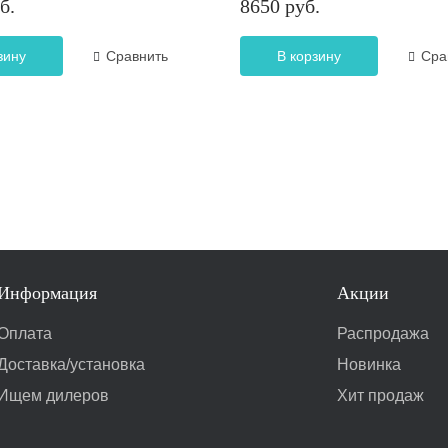
б.
8650 руб.
зину
Сравнить
В корзину
Сра
Информация
Акции
Оплата
Распродажа
Доставка/установка
Новинка
Ищем дилеров
Хит продаж