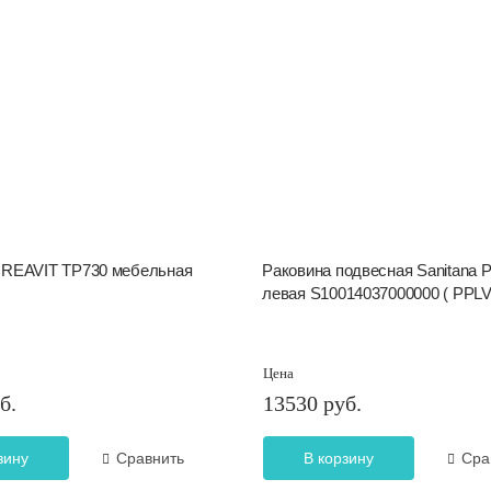
CREAVIT TP730 мебельная
Раковина подвесная Sanitana 
левая S10014037000000 ( PPLV
Цена
б.
13530 руб.
зину
Сравнить
В корзину
Сра