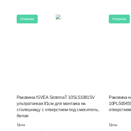
Новинка
Новинка
Раковина ISVEA SistemaT 10SL51081SV
Раковина н
ультратонкая 81см для монтажа на
10PL50045S
столешницу с отверстием под смеситель,
отверстием
белая
Цена
Цена