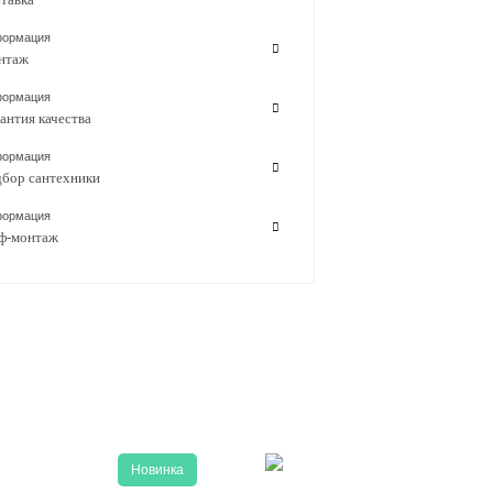
ормация
нтаж
ормация
антия качества
ормация
бор сантехники
ормация
ф-монтаж
Новинка