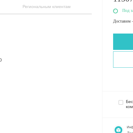
Региональным клиентам
Под з
Доставим 
0
Бес
ком
Инф
Дос