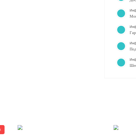
Инф
Мо
Инф
Гар
Инф
Под
Инф
Ше
ж