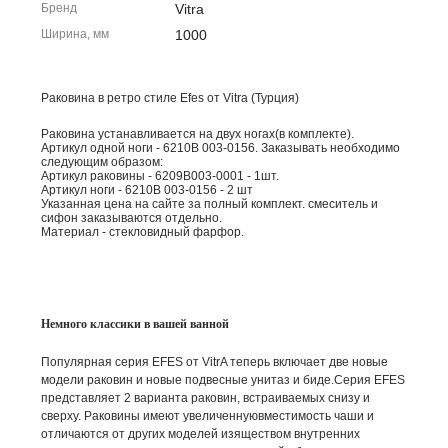
Бренд
Vitra
Ширина, мм
1000
Раковина в ретро стиле Efes от Vitra (Турция)
Раковина устанавливается на двух ногах(в комплекте).
Артикул одной ноги - 6210B 003-0156. Заказывать необходимо
следующим образом:
Артикул раковины - 6209В003-0001 - 1шт.
Артикул ноги - 6210B 003-0156 - 2 шт
Указанная цена на сайте за полный комплект. смеситель и
сифон заказываются отдельно.
Материал - стекловидный фарфор.
Немного классики в вашей ванной
Популярная серия EFES от VitrA теперь включает две новые
модели раковин и новые подвесные унитаз и биде.Серия EFES
представляет 2 варианта раковин, встраиваемых снизу и
сверху. Раковины имеют увеличеннуювместимость чаши и
отличаются от других моделей изяществом внутренних