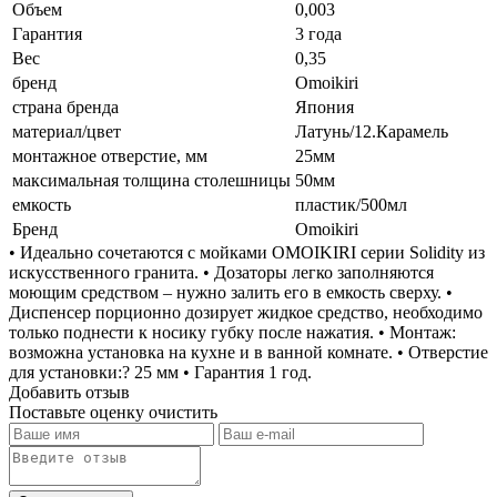
Объем
0,003
Гарантия
3 года
Вес
0,35
бренд
Omoikiri
страна бренда
Япония
материал/цвет
Латунь/12.Карамель
монтажное отверстие, мм
25мм
максимальная толщина столешницы
50мм
емкость
пластик/500мл
Бренд
Omoikiri
• Идеально сочетаются с мойками OMOIKIRI серии Solidity из
искусственного гранита. • Дозаторы легко заполняются
моющим средством – нужно залить его в емкость сверху. •
Диспенсер порционно дозирует жидкое средство, необходимо
только поднести к носику губку после нажатия. • Монтаж:
возможна установка на кухне и в ванной комнате. • Отверстие
для установки:? 25 мм • Гарантия 1 год.
Добавить отзыв
Поставьте оценку
очистить