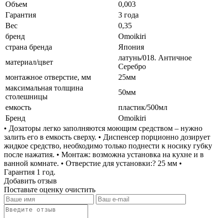
Объем
0,003
Гарантия
3 года
Вес
0,35
бренд
Omoikiri
страна бренда
Япония
латунь/018. Античное
материал/цвет
Серебро
монтажное отверстие, мм
25мм
максимальная толщина
50мм
столешницы
емкость
пластик/500мл
Бренд
Omoikiri
• Дозаторы легко заполняются моющим средством – нужно
залить его в емкость сверху. • Диспенсер порционно дозирует
жидкое средство, необходимо только поднести к носику губку
после нажатия. • Монтаж: возможна установка на кухне и в
ванной комнате. • Отверстие для установки:? 25 мм •
Гарантия 1 год.
Добавить отзыв
Поставьте оценку
очистить