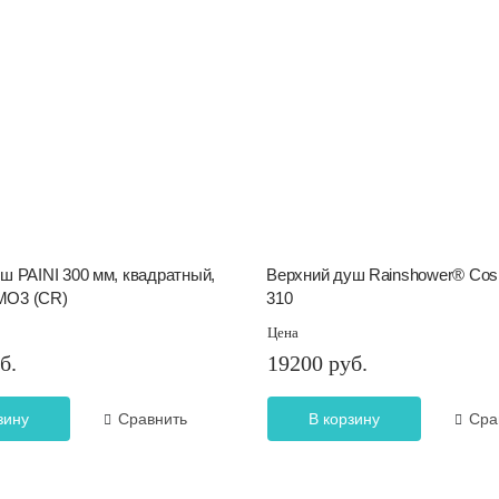
ш PAINI 300 мм, квадратный,
Верхний душ Rainshower® Cosm
MO3 (CR)
310
Цена
б.
19200 руб.
зину
Сравнить
В корзину
Сра