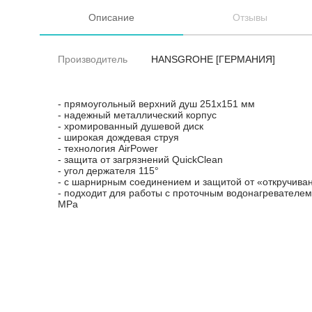
Описание
Отзывы
Производитель
HANSGROHE [ГЕРМАНИЯ]
- прямоугольный верхний душ 251x151 мм
- надежный металлический корпус
- хромированный душевой диск
- широкая дождевая струя
- технология AirPower
- защита от загрязнений QuickClean
- угол держателя 115°
- с шарнирным соединением и защитой от «откручива
- подходит для работы с проточным водонагревателем
МРа