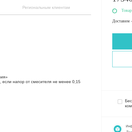
Региональным клиентам
Товар
Доставим 
ния»
, если напор от смесителя не менее 0,15
Бес
ком
Инф
Дос