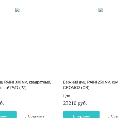
ш PAINI 300 мм, квадратный,
Верхний душ PAINI 250 мм, кру
товый PVD (PZ)
CROMO3 (CR)
Цена
б.
23210 руб.
зину
Сравнить
В корзину
Сра