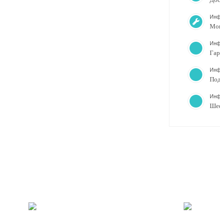
Инф
Мо
Инф
Гар
Инф
Под
Инф
Ше