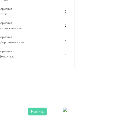
ормация
нтаж
ормация
антия качества
ормация
бор сантехники
ормация
ф-монтаж
Новинка