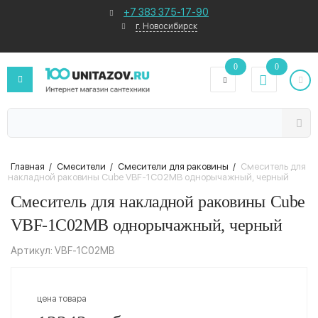
+7 383 375-17-90
г. Новосибирск
0
0
Главная
/
Смесители
/
Смесители для раковины
/
Смеситель для
накладной раковины Cube VBF-1C02MB однорычажный, черный
Смеситель для накладной раковины Cube
VBF-1C02MB однорычажный, черный
Артикул: VBF-1C02MB
цена товара