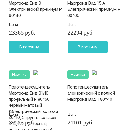
Маргроид Вид 9
Маргроид Вид 15 А
Электрический премиум Р
Электрический премиум Р
60*40
60*60
Цена
Цена
23366 руб.
22294 руб.
В корзину
В корзину
Новинка
Новинка
Полотенцесушитель
Полотенцесушитель
Маргроид Вид 81/10
электрический с полкой
профильный Р 80*50
Маргроид Вид 1 80*40
черный матовый
(Электрический, вставки
Цена
Цена
30*10, 2 группы вставок
37515 руб.
21101 руб.
4*4, КХТ-4 черный,
правое подключение)