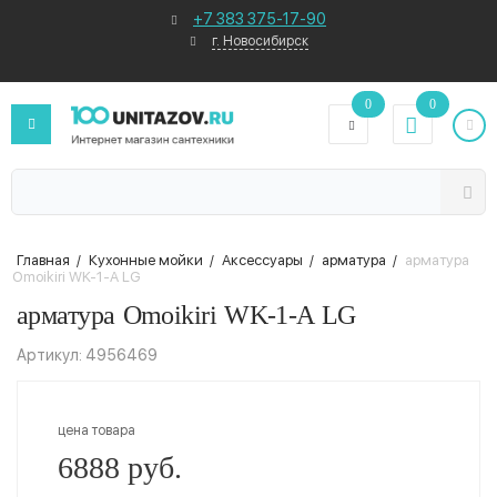
+7 383 375-17-90
г. Новосибирск
0
0
Главная
/
Кухонные мойки
/
Аксессуары
/
арматура
/
арматура
Omoikiri WK-1-A LG
арматура Omoikiri WK-1-A LG
Артикул: 4956469
цена товара
6888 руб.