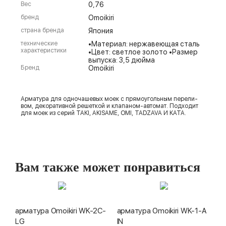
Вес
0,76
бренд
Omoikiri
страна бренда
Япония
технические
•Материал: нержавеющая сталь
характеристики
•Цвет: светлое золото •Размер
выпуска: 3,5 дюйма
Бренд
Omoikiri
Арматура для одночашевых моек с прямоугольным перели-
вом, декоративной решеткой и клапаном-автомат. Подходит
для моек из серий TAKI, AKISAME, OMI, TADZAVA И KATA.
Вам также может понравиться
арматура Omoikiri WK-2C-
арматура Omoikiri WK-1-A
LG
IN