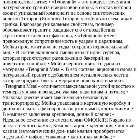
производства: литье; • «Tetogranit» – это продукт сочетания
натурального гранита и акриловой смолы, в состав которой
входит уникальный компонент на основе синтетических
волокон Теторон (Япония). Теторон устойчив ко всем видам
грибка. Благодаря уникальным свойствам, полимер
обволакивает гранит и защищает его от воздействия
агрессивных внешних факторов; • «Tetogranit» имеет
превосходную сопротивляемость к ударам и царапинам.
Мойка прослужит долгие годы, сохранив первоначальный
вид; • В состав акриловой смолы входят ионы серебра,
которые препятствуют размножению бактерий на
поверхности мойки; • Мойка черного цвета создана из
материала «Tetogranit Metal». В его составе: акриловая смола и
натуральный гранит с добавлением металлических частиц,
которые придают блеск и мерцание поверхности мойки.
«Tetogranit Metal» отличается максимальной устойчивостью к
температурным перепадам, ударам, царапинам и пятнам; •
Упаковка обеспечивает максимально безопасную
транспортировку. Мойка упакована в картонную коробку и
дополнительно зафиксирована картонными уплотнениями; •
В комплект включены крепления, донный клапан; •
Идеальное сочетание со смесителями OMOIKIRI Nagano из
искусственного камня; Комплектация: • крепления; • донный
клапан (автоматический дон- ный клапан приобретается
отдельно); • сифон; Упаковка: • картонная коробка; •