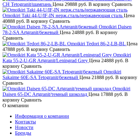
CH Tetogranit/шампань
Цена
29888 руб.
В корзину
Сравнить
Omoikiri Taki 44-U/IF-IN нерж.сталь/нержавеющая сталь
Цена
40888 руб.
В корзину
Сравнить
Omoikiri Daisen
78-2-SA Artgranit/бежевый
Цена
24888 руб.
В корзину
Сравнить
Omoikiri Tedori 86-2-LB-BL
Цена
47888 руб.
В корзину
Сравнить
Omoikiri
Kata 55-2-U-GR Artgranit/Leningrad Grey
Цена
24888 руб.
В
корзину
Сравнить
Omoikiri
Sakaime 60E-SA Tetogranit/бежевый
Цена
21888 руб.
В корзину
Сравнить
Omoikiri
Daisen 65-DC Artgranit/темный шоколад
Цена
17888 руб.
В
корзину
Сравнить
О компании
Информация о компании
Контакты
Новости
Бренды