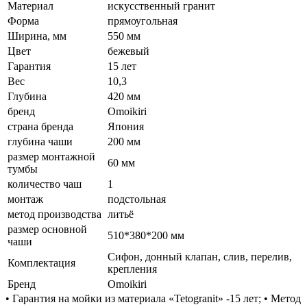
Материал
искусственный гранит
Форма
прямоугольная
Ширина, мм
550 мм
Цвет
бежевый
Гарантия
15 лет
Вес
10,3
Глубина
420 мм
бренд
Omoikiri
страна бренда
Япония
глубина чаши
200 мм
размер монтажной
60 мм
тумбы
количество чаш
1
монтаж
подстольная
метод производства
литьё
размер основной
510*380*200 мм
чаши
Сифон, донный клапан, слив, перелив,
Комплектация
крепления
Бренд
Omoikiri
• Гарантия на мойки из материала «Tetogranit» -15 лет; • Метод