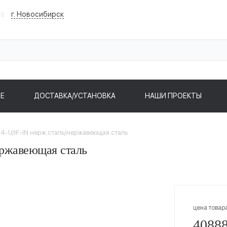
г. Новосибирск
Е
ДОСТАВКА/УСТАНОВКА
НАШИ ПРОЕКТЫ
 44-U/IF-IN нерж.сталь/нержавеющая сталь
нержавеющая сталь
цена товар
40888