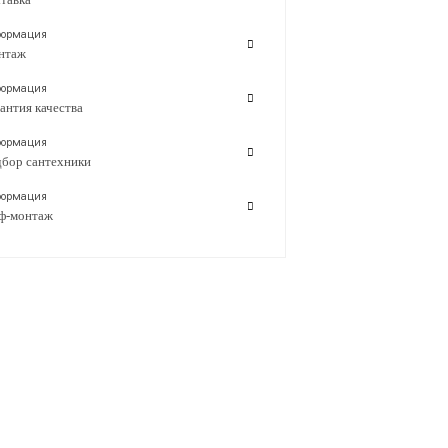
ормация
нтаж
ормация
антия качества
ормация
бор сантехники
ормация
ф-монтаж