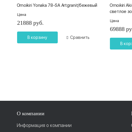
Omoikiri Yonaka 78-SA Artgranit/бежевый
Omoikiri A
светлое з
Цена
Цена
21888 руб.
69888 ру
В корзину
Сравнить
В кор
О компании
Информация о компании