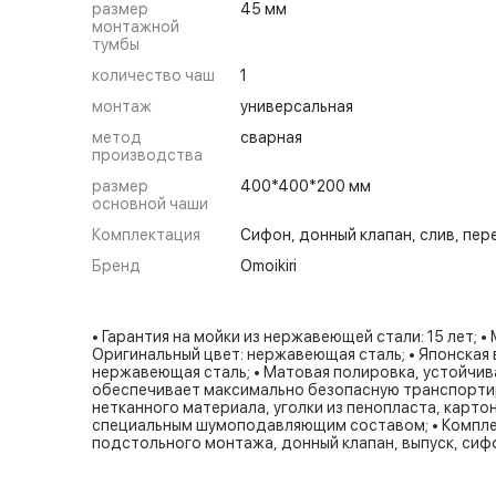
размер
45 мм
монтажной
тумбы
количество чаш
1
монтаж
универсальная
метод
сварная
производства
размер
400*400*200 мм
основной чаши
Комплектация
Сифон, донный клапан, слив, пер
Бренд
Omoikiri
• Гарантия на мойки из нержавеющей стали: 15 лет; •
Оригинальный цвет: нержавеющая сталь; • Японская
нержавеющая сталь; • Матовая полировка, устойчива
обеспечивает максимально безопасную транспортиро
нетканного материала, уголки из пенопласта, карто
специальным шумоподавляющим составом; • Комплект
подстольного монтажа, донный клапан, выпуск, сиф