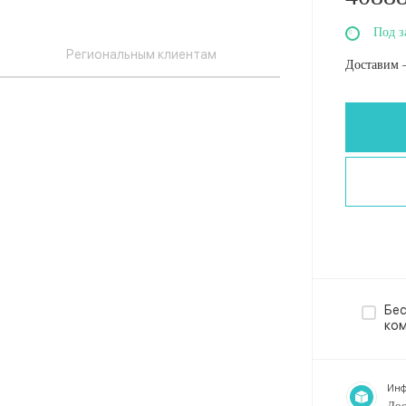
Под з
Региональным клиентам
Доставим 
Бес
ко
Инф
Дос