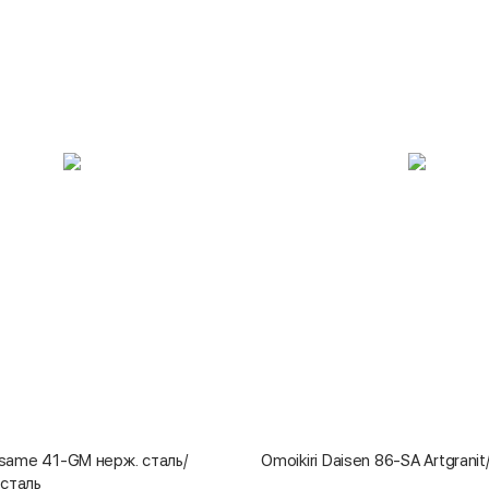
kisame 41-GM нерж. сталь/
Omoikiri Daisen 86-SA Artgran
сталь