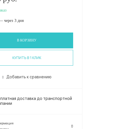
аказ
— через 3 дня
В КОРЗИНУ
КУПИТЬ В 1 КЛИК
Добавить к сравнению
платная доставка до транспортной
мпании
ормация
тавка