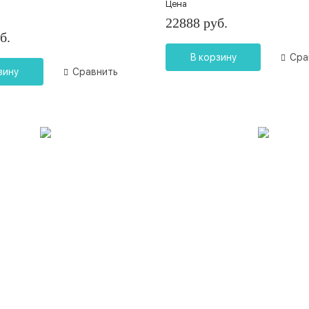
Цена
22888 руб.
б.
В корзину
Сра
зину
Сравнить