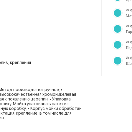
Инф
Мо
Инф
Гар
Инф
Под
Инф
елив, крепления
Ше
 Метод производства: ручное; •
 высококачественная хромоникелевая
я к появлению царапин; • Упаковка
вку. Мойка упакована в пакет из
нную коробку; • Корпус мойки обработан
ация: крепление, в том числе для
он.