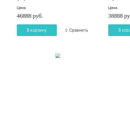
Цена
Цена
46888 руб.
38888 ру
В корзину
Сравнить
В кор