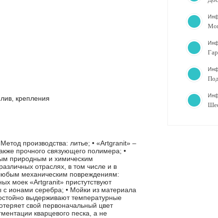
Инф
Мо
Инф
Гар
Инф
Под
Инф
елив, крепления
Ше
 Метод производства: литье; • «Artgranit» –
также прочного связующего полимера; •
чным природным и химическим
азличных отраслях, в том числе и в
 к любым механическим повреждениям:
ых моек «Artgranit» пристутствуют
с ионами серебра; • Мойки из материала
 достойно выдерживают температурные
отеряет свой первоначальный цвет
ментации кварцевого песка, а не