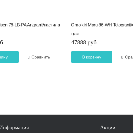
isen 78-LB-PA Artgranit/пастила
Omoikiri Maru 86-WH Tetogranit
Цена
б.
47888 руб.
зину
Сравнить
В корзину
Сра
Информация
Акции