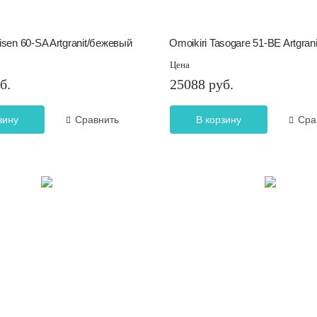
isen 60-SA Artgranit/бежевый
Omoikiri Tasogare 51-BE Artgran
Цена
б.
25088 руб.
зину
Сравнить
В корзину
Сра