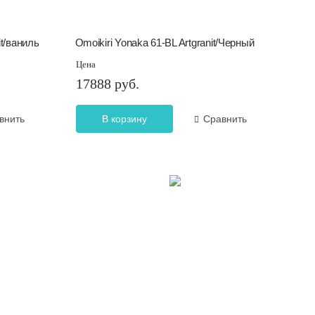
it/ваниль
Omoikiri Yonaka 61-BL Artgranit/Черный
Цена
17888 руб.
внить
В корзину
Сравнить