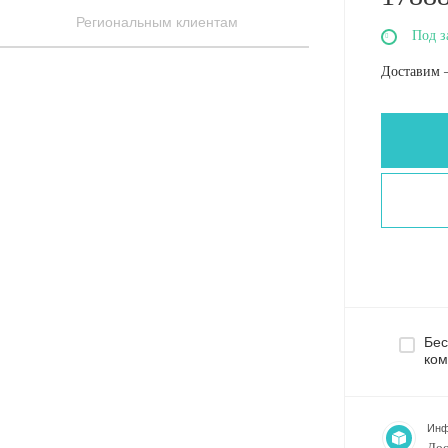
Региональным клиентам
Под з
Доставим 
Бес
ком
Инф
Дос