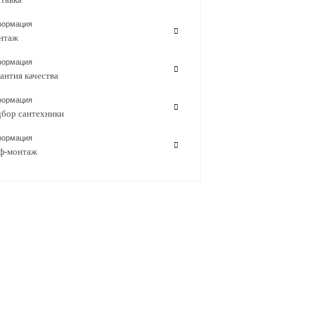
ормация
нтаж
ормация
антия качества
ормация
бор сантехники
ормация
ф-монтаж