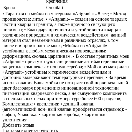
крепления
Бренд
Omoikiri
• Гарантия на мойки из материала «Artgranit» - 8 лет; • Метод
производства: литье; • «Artgranit» – создан на основе твердых
частиц кварца и гранита, а также прочного связующего
полимера; • Благодаря прочности и устойчивости кварца к
различным природным и химическим воздействиям, данный
материал стал незаменимым в различных отраслях, в том
числе и в производстве моек; •Мойки из «Artgranit»
устойчивы к любым механическим повреждениям:
деформациям, сколам, царапинам; • В составе гранитных моек
«Artgranit» пристутствуют специальные антибактериальные
защитные комплексы с ионами серебра; • Мойки из материала
«Artgranit» устойчивы к термическим воздействиям и
достойно выдерживают температурные перепады; • За время
использования Ваша мойка не потеряет свой первоначальный
цвет благодаря применению инновационной технологии
пигментации кварцевого песка, а не связующего компонента
в специальных печах при температуре более 600 градусов;
Комплектация: • крепления; • донный клапан
(автоматический дон- ный клапан приобретается отдельно); •
сифон; Упаковка: • картонная коробка; • картонные
уплотнения;
Добавить отзыв
Поставьте оценку
очистить