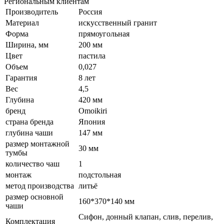
Региональным клиентам
Производитель
Россия
Материал
искусственный гранит
Форма
прямоугольная
Ширина, мм
200 мм
Цвет
пастила
Объем
0,027
Гарантия
8 лет
Вес
4,5
Глубина
420 мм
бренд
Omoikiri
страна бренда
Япония
глубина чаши
147 мм
размер монтажной
30 мм
тумбы
количество чаш
1
монтаж
подстольная
метод производства
литьё
размер основной
160*370*140 мм
чаши
Сифон, донный клапан, слив, перелив,
Комплектация