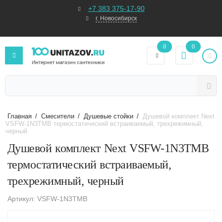
+7 383 375-17-90
г. Новосибирск
0
0
Главная
/
Смесители
/
Душевые стойки
/
Душевой комплект Next
VSFW-1N3TMB термостатический встраиваемый, трехрежимный,
черный
Душевой комплект Next VSFW-1N3TMB
термостатический встраиваемый,
трехрежимный, черный
Артикул: VSFW-1N3TMB