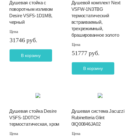
Душевая стойка с
Душевой комплект Next
поворотным изливом
VSFW-1N3TBG
Desire VSFS-1D1MB,
термостатический
черный
встраиваемый,
трехрежимный,
Цена
брашированное золото
31746 руб.
Цена
51777 руб.
В корзину
В корзину
Душевая стойка Desire
Душевая система Jacuzzi
VSFS-1D0TCH
Rubinetteria Glint
термостатическая, хром
0IQ00846JA02
Цена
Цена