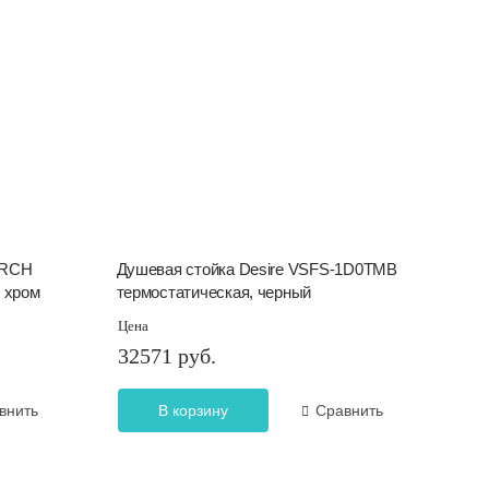
1RCH
Душевая стойка Desire VSFS-1D0TMB
 хром
термостатическая, черный
Цена
32571 руб.
внить
В корзину
Сравнить