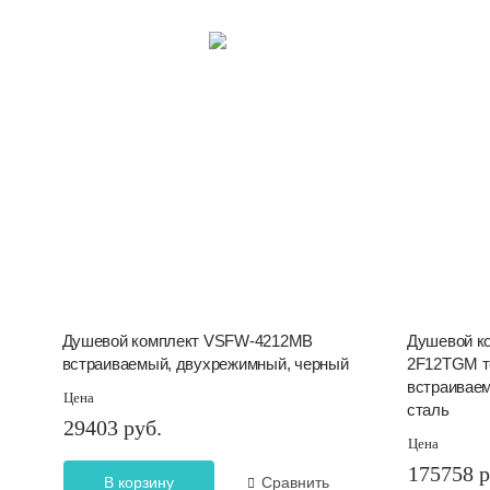
Душевой комплект VSFW-4212MB
Душевой ко
встраиваемый, двухрежимный, черный
2F12TGM т
встраиваем
Цена
сталь
29403 руб.
Цена
175758 р
В корзину
Сравнить