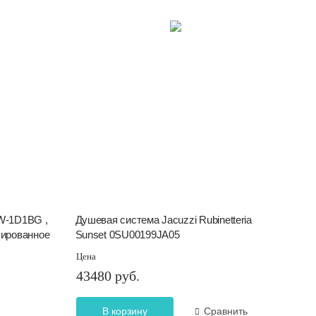
W-1D1BG ,
Душевая система Jacuzzi Rubinetteria
шированное
Sunset 0SU00199JA05
Цена
43480 руб.
В корзину
Сравнить