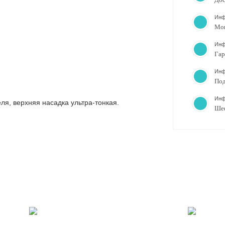
Инф
Мо
Инф
Гар
Инф
Под
Инф
ля, верхняя насадка ультра-тонкая.
Ше