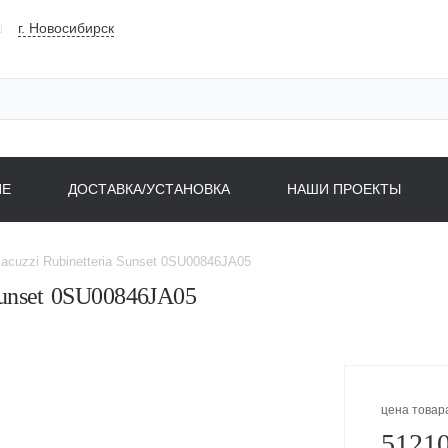
г. Новосибирск
НЕ
ДОСТАВКА/УСТАНОВКА
НАШИ ПРОЕКТЫ
acuzzi Rubinetteria Sunset 0SU00846JA05
Sunset 0SU00846JA05
цена товар
51210