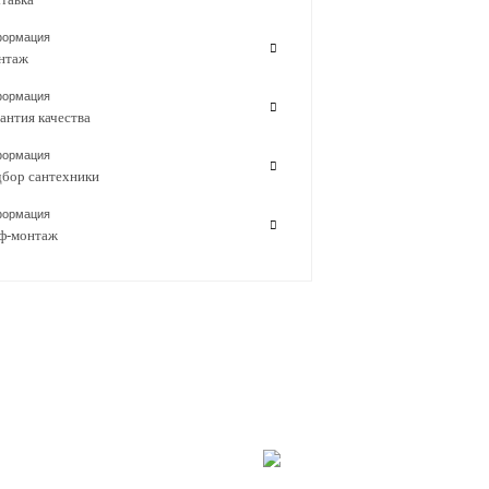
ормация
нтаж
ормация
антия качества
ормация
бор сантехники
ормация
ф-монтаж