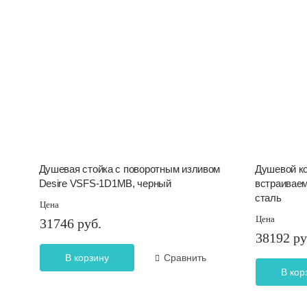
Душевая стойка с поворотным изливом
Душевой к
Desire VSFS-1D1MB, черный
встраивае
сталь
Цена
Цена
31746 руб.
38192 ру
В корзину
Сравнить
В кор