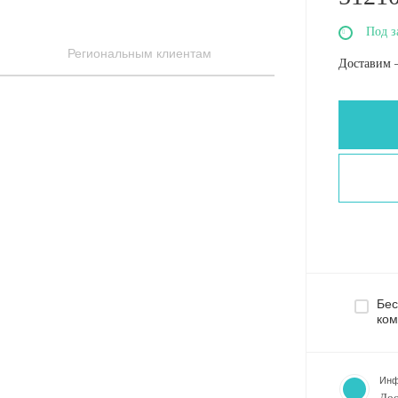
Под з
Региональным клиентам
Доставим 
Бес
ком
Инф
Дос