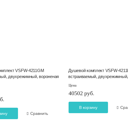
омплект VSFW-4211GM
Душевой комплект VSFW-421
мый, двухрежимный, вороненая
встраиваемый, двухрежимный,
Цена
40502 руб.
б.
В корзину
Сра
зину
Сравнить