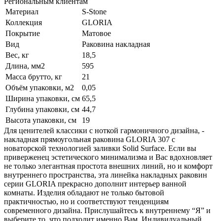
Региональным клиентам
Материал
S-Stone
Коллекция
GLORIA
Покрытие
Матовое
Вид
Раковина накладная
Вес, кг
18,5
Длина, мм2
595
Масса брутто, кг
21
Объём упаковки, м2
0,05
Ширина упаковки, см
65,5
Глубина упаковки, см
44,7
Высота упаковки, см
19
Для ценителей классики с ноткой гармоничного дизайна, -
накладная прямоугольная раковина GLORIA 307 с
новаторской технологией заливки Solid Surface. Если вы
приверженец эстетического минимализма и Вас вдохновляет
не только элегантная простота внешних линий, но и комфорт
внутреннего пространства, эта линейка накладных раковин
серии GLORIA прекрасно дополнит интерьер ванной
комнаты. Изделия обладают не только бытовой
практичностью, но и соответствуют тенденциям
современного дизайна. Прислушайтесь к внутреннему “Я” и
выберите то, что подходит именно Вам. Индивидуальный