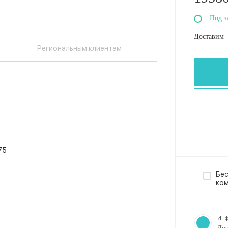
Под з
Доставим 
Региональным клиентам
75
Бес
ко
Инф
Дос