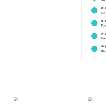
Инф
Мо
Инф
Гар
Инф
Под
Инф
Ше