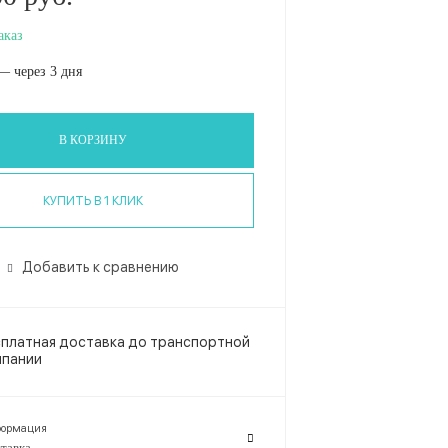
аказ
— через 3 дня
В КОРЗИНУ
КУПИТЬ В 1 КЛИК
Добавить к сравнению
платная доставка до транспортной
мпании
ормация
тавка