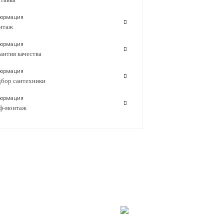
ормация
нтаж
ормация
антия качества
ормация
бор сантехники
ормация
ф-монтаж