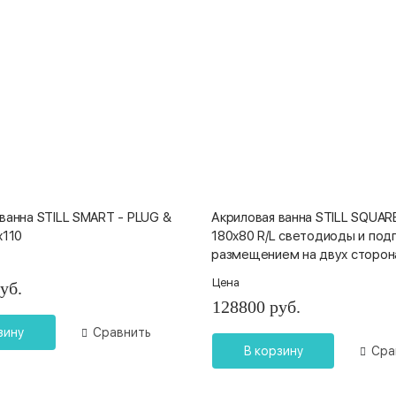
ванна STILL SMART - PLUG &
Акриловая ванна STILL SQUAR
x110
180x80 R/L светодиоды и под
размещением на двух сторон
Цена
уб.
128800 руб.
зину
Сравнить
В корзину
Сра