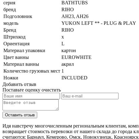
серия
BATHTUBS
бренд
RIHO
Подголовник
AH23, AH26
модель
YUKON LEFT ** - PLUG & PLAY
Бренд
RIHO
Штрихкод
х
Ориентация
L
Материал упаковки
картон
Цвет ванны
EUROWHITE
Материал ванны
акрил
Количество грузовых мест
1
Ножки
INCLUDED
Добавить отзыв
Поставьте оценку
очистить
Идя навстречу многочисленным региональным клиентам, компа
возвращает стоимость перевозки от нашего склада до города к
считаются: Барнаул, Кемерово, Омск, Новокузнецк, Красноярск