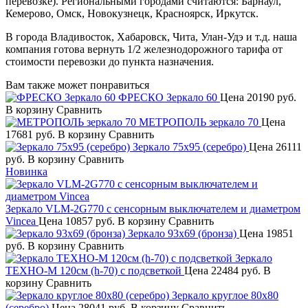
перевозке). Региональными городами считаются: Барнаул,
Кемерово, Омск, Новокузнецк, Красноярск, Иркутск.
В города Владивосток, Хабаровск, Чита, Улан-Удэ и т.д. наша
компания готова вернуть 1/2 железнодорожного тарифа от
стоимости перевозки до пункта назначения.
Вам также может понравиться
ФРЕСКО Зеркало 60
Цена
20190 руб.
В корзину
Сравнить
МЕТРОПОЛЬ зеркало 70
Цена
17681 руб.
В корзину
Сравнить
Зеркало 75х95 (серебро)
Цена
26111
руб.
В корзину
Сравнить
Новинка
Зеркало VLM-2G770 с сенсорным выключателем и диаметром
Vincea
Цена
10857 руб.
В корзину
Сравнить
Зеркало 93х69 (бронза)
Цена
19851
руб.
В корзину
Сравнить
Зеркало
ТЕХНО-М 120см (h-70) с подсветкой
Цена
22484 руб.
В
корзину
Сравнить
Зеркало круглое 80х80
(серебро)
Цена
28041 руб.
В корзину
Сравнить