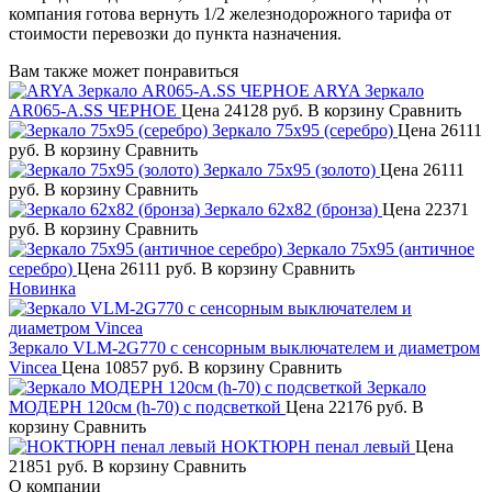
компания готова вернуть 1/2 железнодорожного тарифа от
стоимости перевозки до пункта назначения.
Вам также может понравиться
ARYA Зеркало
AR065-A.SS ЧЕРНОЕ
Цена
24128 руб.
В корзину
Сравнить
Зеркало 75х95 (серебро)
Цена
26111
руб.
В корзину
Сравнить
Зеркало 75х95 (золото)
Цена
26111
руб.
В корзину
Сравнить
Зеркало 62х82 (бронза)
Цена
22371
руб.
В корзину
Сравнить
Зеркало 75х95 (античное
серебро)
Цена
26111 руб.
В корзину
Сравнить
Новинка
Зеркало VLM-2G770 с сенсорным выключателем и диаметром
Vincea
Цена
10857 руб.
В корзину
Сравнить
Зеркало
МОДЕРН 120см (h-70) с подсветкой
Цена
22176 руб.
В
корзину
Сравнить
НОКТЮРН пенал левый
Цена
21851 руб.
В корзину
Сравнить
О компании