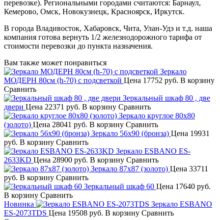
перевозке). Региональными городами считаются: Барнаул,
Кемерово, Омск, Новокузнецк, Красноярск, Иркутск.
В города Владивосток, Хабаровск, Чита, Улан-Удэ и т.д. наша
компания готова вернуть 1/2 железнодорожного тарифа от
стоимости перевозки до пункта назначения.
Вам также может понравиться
Зеркало
МОДЕРН 80см (h-70) с подсветкой
Цена
17752 руб.
В корзину
Сравнить
Зеркальный шкаф 80 , две
двери
Цена
22371 руб.
В корзину
Сравнить
Зеркало круглое 80х80
(золото)
Цена
28041 руб.
В корзину
Сравнить
Зеркало 56х90 (бронза)
Цена
19931
руб.
В корзину
Сравнить
Зеркало ESBANO ES-
2633KD
Цена
28900 руб.
В корзину
Сравнить
Зеркало 87х87 (золото)
Цена
33711
руб.
В корзину
Сравнить
Зеркальный шкаф 60
Цена
17640 руб.
В корзину
Сравнить
Новинка
Зеркало ESBANO
ES-2073TDS
Цена
19508 руб.
В корзину
Сравнить