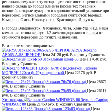
региональному клиенту возвращает стоимость перевозки от
нашего склада до города клиента (кроме тех товарных
позиций, которые нуждаются в дополнительной упаковке при
перевозке). Региональными городами считаются: Барнаул,
Кемерово, Омск, Новокузнецк, Красноярск, Иркутск.
В города Владивосток, Хабаровск, Чита, Улан-Удэ и т.д. наша
компания готова вернуть 1/2 железнодорожного тарифа от
стоимости перевозки до пункта назначения.
Вам также может понравиться
ARYA Зеркало
AR065-A.SS ЧЕРНОЕ
Цена
24128 руб.
В корзину
Сравнить
Зеркальный шкаф 60
Цена
17640 руб.
В корзину
Сравнить
Зеркало
МОДЕРН 120см (h-70) с подсветкой
Цена
22176 руб.
В
корзину
Сравнить
Зеркало 76х76 (бронза)
Цена
28671
руб.
В корзину
Сравнить
Зеркало 75х95 (бронза)
Цена
26111
руб.
В корзину
Сравнить
Хит продаж
Зеркало Caprigo
WINDSOR 80
Цена
21460 руб.
В корзину
Сравнить
Зеркало 123х83 (бронза)
Цена