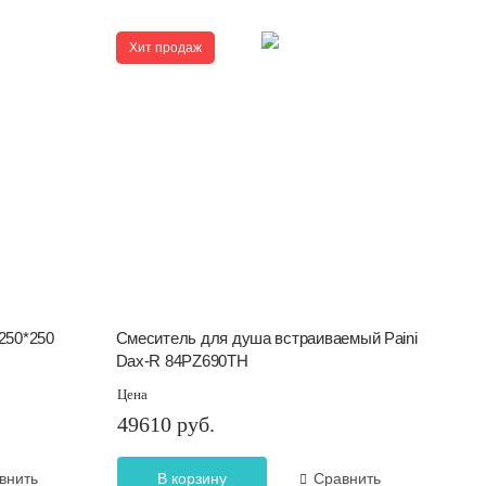
Хит продаж
250*250
Смеситель для душа встраиваемый Paini
Dax-R 84PZ690TH
Цена
49610 руб.
внить
В корзину
Сравнить