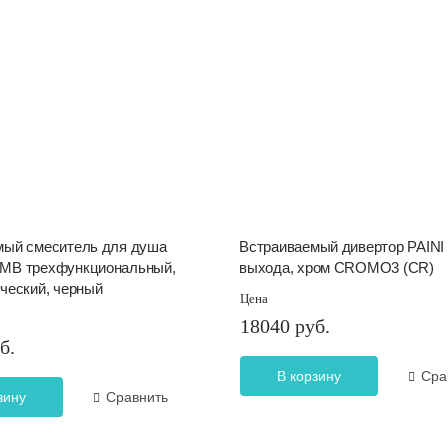
мый смеситель для душа
Встраиваемый дивертор PAINI 
MB трехфункциональный,
выхода, хром CROMO3 (CR)
ческий, черный
Цена
18040 руб.
б.
В корзину
Сра
зину
Сравнить