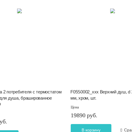
а 2 потребителя с термостатом
F05S0002_xxx Верхний душ, d 
 для душа, брашированное
мм, хром, шт.
D
Цена
19890 руб.
уб.
В корзину
Сра