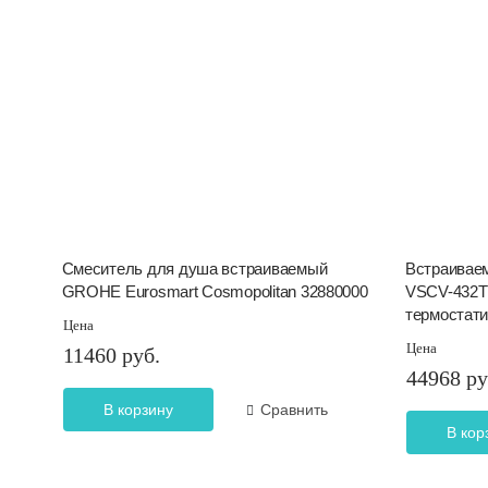
Смеситель для душа встраиваемый
Встраивае
GROHE Eurosmart Cosmopolitan 32880000
VSCV-432T
термостати
Цена
Цена
11460 руб.
44968 ру
В корзину
Сравнить
В кор