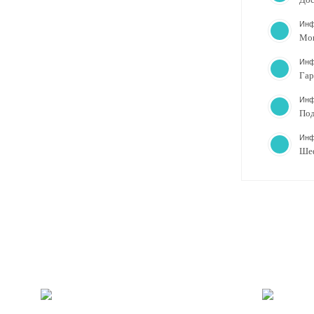
Инф
Мо
Инф
Гар
Инф
Под
Инф
Ше