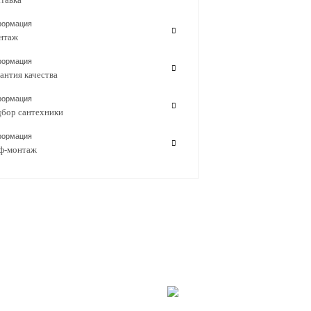
ормация
нтаж
ормация
антия качества
ормация
бор сантехники
ормация
ф-монтаж