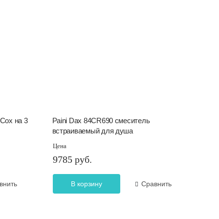
Cox на 3
Paini Dax 84CR690 смеситель
встраиваемый для душа
Цена
9785 руб.
внить
В корзину
Сравнить