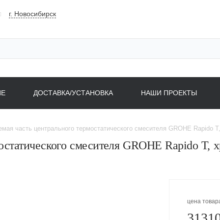
г. Новосибирск
НЕ
ДОСТАВКА/УСТАНОВКА
НАШИ ПРОЕКТЫ
мая часть центрального термостатического смесителя GROHE Rapido T,
остатического смесителя GROHE Rapido T, х
цена товар
31310