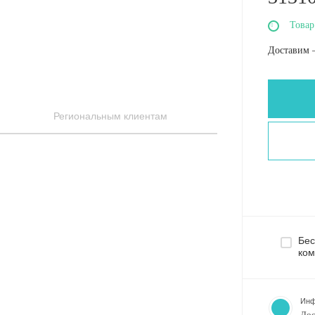
Товар
Доставим 
Региональным клиентам
Бес
ком
Инф
Дос