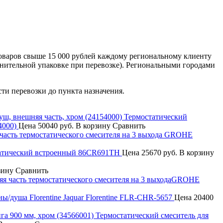
оваров свыше 15 000 рублей каждому региональному клиенту
лнительной упаковке при перевозке). Региональными городами
сти перевозки до пункта назначения.
Термостатический
4000)
Цена
50040 руб.
В корзину
Сравнить
часть термостатического смесителя на 3 выхода GROHE
статический встроенный 86CR691TH
Цена
25670 руб.
В корзину
зину
Сравнить
я часть термостатического смесителя на 3 выходаGROHE
ы/душа Florentine Jaquar Florentine FLR-CHR-5657
Цена
20400
Термостатический смеситель для