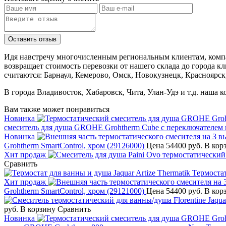
Идя навстречу многочисленным региональным клиентам, компа
возвращает стоимость перевозки от нашего склада до города к
считаются: Барнаул, Кемерово, Омск, Новокузнецк, Красноярск
В города Владивосток, Хабаровск, Чита, Улан-Удэ и т.д. наша 
Вам также может понравиться
Новинка
смеситель для душа GROHE Grohtherm Cube с переключателем н
Новинка
Grohtherm SmartControl, хром (29126000)
Цена
54400 руб.
В кор
Хит продаж
Сравнить
Термостат
Хит продаж
Grohtherm SmartControl, хром (29121000)
Цена
54400 руб.
В кор
руб.
В корзину
Сравнить
Новинка