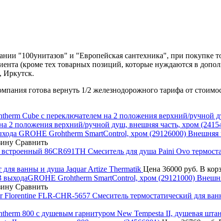
нии "100унитазов" и "Европейская сантехника", при покупке т
лиента (кроме тех товарных позиций, которые нуждаются в допо
, Иркутск.
компания готова вернуть 1/2 железнодорожного тарифа от стоимо
а 2 положения верхний/ручной душ, внешняя часть, хром (2415
Внешняя 
зину
Сравнить
Смеситель для душа Paini Ovo термо
 для ванны и душа Jaquar Artize Thermatik
Цена
36000 руб.
В кор
Внешня
зину
Сравнить
Смеситель термостатический для ванн