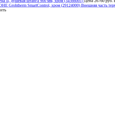
 II, душевая штанга 900 мм, хром (34566001)
Цена
26760 руб.
Внешняя часть тер
ить