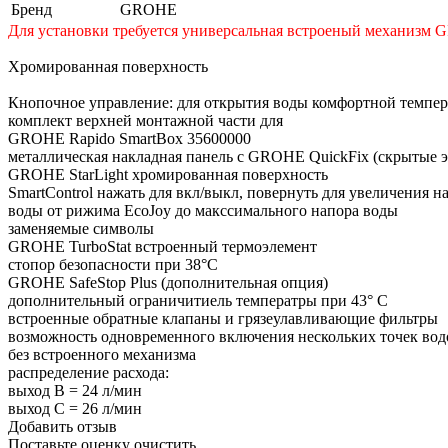
Бренд
GROHE
Для установки требуется универсальная встроеный механизм G
Хромированная поверхность
Кнопочное управление: для открытия воды комфортной темпер
комплект верхней монтажной части для
GROHE Rapido SmartBox 35600000
металлическая накладная панель с GROHE QuickFix (скрытые э
GROHE StarLight хромированная поверхность
SmartControl нажать для вкл/выкл, повернуть для увеличения н
воды от рижима EcoJoy до макссимального напора воды
заменяемые символы
GROHE TurboStat встроенный термоэлемент
стопор безопасности при 38°C
GROHE SafeStop Plus (дополнительная опция)
дополнительный ограничитиель температры при 43° C
встроенные обратные клапаны и грязеулавливающие фильтры
возможность одновременного включения нескольких точек вод
без встроенного механизма
распределение расхода:
выход B = 24 л/мин
выход C = 26 л/мин
Добавить отзыв
Поставьте оценку
очистить