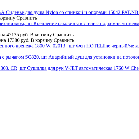
Сиденье для душа Nylon со спинкой и опорами 15042 PAT.N
корзину
Сравнить
Крепление раковины к стене с подъемным пнев
на
47135 руб.
В корзину
Сравнить
ена
17380 руб.
В корзину
Сравнить
Фен HOTELline черный/метал
Аварийный душ для установки на потолок
Сушилка для рук V-JET автоматическая 1760 W Cherr