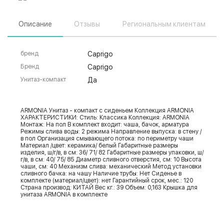
Описание
Отзывы
Региональным клиентам
бренд
Caprigo
Бренд
Caprigo
Унитаз-компакт
Да
ARMONIA Унитаз - компакт с сиденьем Коллекция ARMONIA
ХАРАКТЕРИСТИКИ: Стиль: Классика Коллекция: ARMONIA
Монтаж: На пол В комплект входит: чаша, бачок, арматура
Режимы слива воды: 2 режима Направление выпуска: в стену /
в пол Организация смывающего потока: по периметру чаши
Материал /цвет: керамика/ белый Габаритные размеры
изделия, ш/г/в, в см: 36/ 71/ 82 Габаритные размеры упаковки, ш/
г/в, в см: 40/ 75/ 85 Диаметр сливного отверстия, см: 10 Высота
чаши, см: 40 Механизм слива: механический Метод установки
сливного бачка: на чашу Наличие трубы: Нет Сиденье в
комплекте (материал/цвет): нет Гарантийный срок, мес.: 120
Страна производ: КИТАЙ Вес кг.: 39 Объем: 0,163 Крышка для
унитаза ARMONIA в комплекте