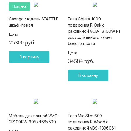
Новинка
Caprigo модель SEATTLE
База Chiara 1000
шкаф-пенал
подвесная R Oak с
раковиной VCB-13100W из
Цена
искусственного камня
25300 руб.
белого цвета
Цена
В корзину
34584 руб.
В корзину
Мебель для ванной VMC-
База Mia Slim 600
2P100RW 995х466х500
подвесная R Wood с
раковиной VBS-13960S1