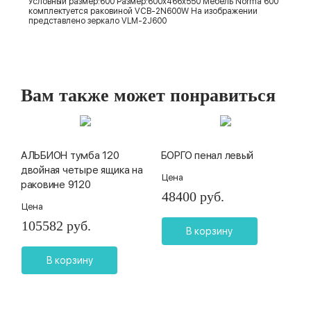
Условный размер:600 Размер:600x466x550 Мебель Norma 600
комплектуется раковиной VCB-2N600W На изображении
представлено зеркало VLM-2J600
Вам также может понравиться
АЛЬБИОН тумба 120
БОРГО пенал левый
двойная четыре ящика на
Цена
раковине 9120
48400 руб.
Цена
105582 руб.
В корзину
В корзину