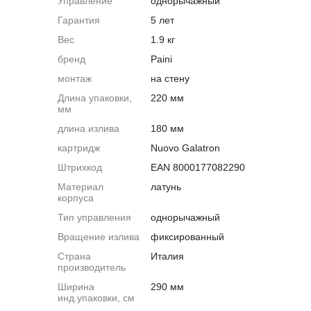
Управление
однорычажный
Гарантия
5 лет
Вес
1.9 кг
бренд
Paini
монтаж
на стену
Длина упаковки,
220 мм
мм
длина излива
180 мм
картридж
Nuovo Galatron
Штрихкод
EAN 8000177082290
Материал
латунь
корпуса
Тип управления
однорычажный
Вращение излива
фиксированный
Страна
Италия
производитель
Ширина
290 мм
инд.упаковки, см