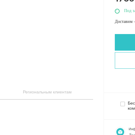
Под з
Доставим 
Региональным клиентам
Бес
ком
Инф
Дос