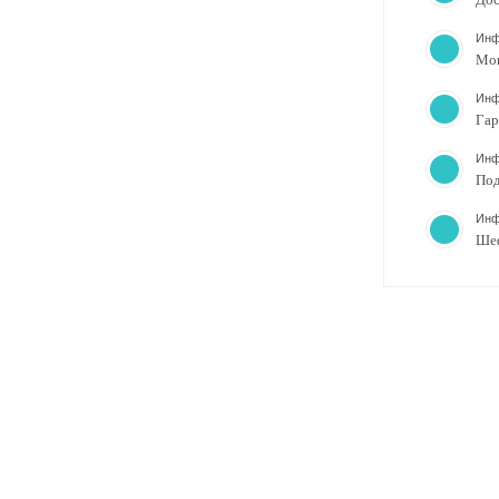
Инф
Мо
Инф
Гар
Инф
Под
Инф
Ше