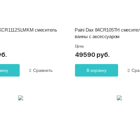
t KKCR1112SLMKM смеситель
Paini Dax 84CR105TH смесите
ванны с аксессуаром
Цена
уб.
49590 руб.
зину
Сравнить
В корзину
Сра