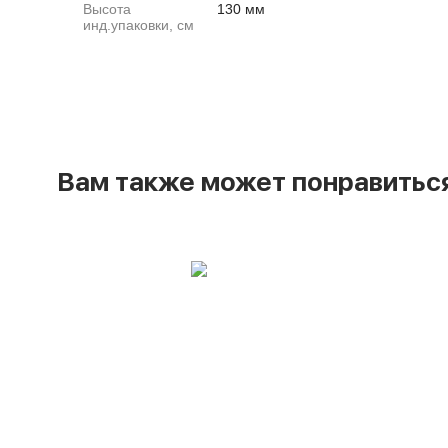
Высота
130 мм
инд.упаковки, см
Вам также может понравитьс