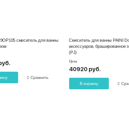
 89OP105 смеситель для ванны
Смеситель для ванны PAINI D
ром
аксессуаров, брашированное 
(PJ)
Цена
руб.
40920 руб.
зину
Сравнить
В корзину
Сра