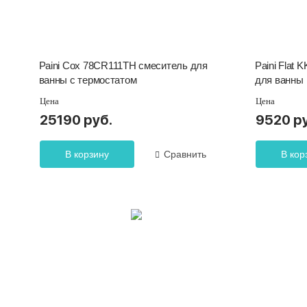
Paini Cox 78CR111TH смеситель для
Paini Fla
ванны с термостатом
для ванны
Цена
Цена
25190 руб.
9520 р
В корзину
Сравнить
В кор