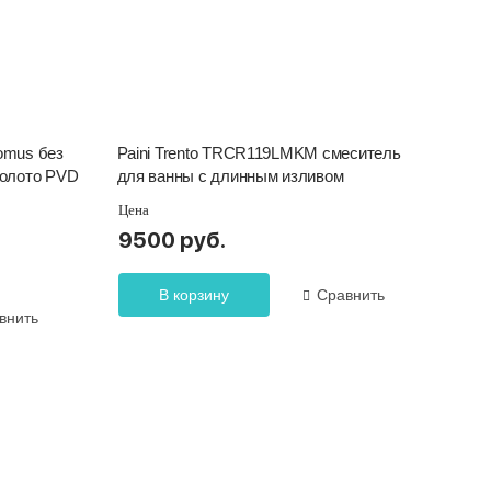
omus без
Paini Trento TRCR119LMKM смеситель
золото PVD
для ванны с длинным изливом
Цена
9500 руб.
В корзину
Сравнить
внить