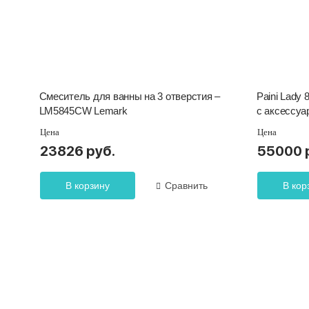
Смеситель для ванны на 3 отверстия –
Paini Lady
LM5845CW Lemark
с аксессуа
Цена
Цена
23826 руб.
55000 
В корзину
Сравнить
В кор