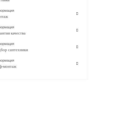
ормация
нтаж
ормация
антия качества
ормация
бор сантехники
ормация
ф-монтаж