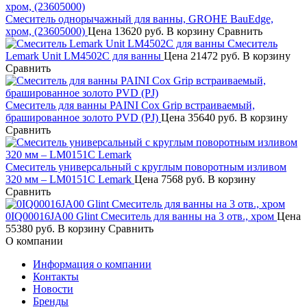
Смеситель однорычажный для ванны, GROHE BauEdge,
хром, (23605000)
Цена
13620 руб.
В корзину
Сравнить
Смеситель
Lemark Unit LM4502C для ванны
Цена
21472 руб.
В корзину
Сравнить
Смеситель для ванны PAINI Cox Grip встраиваемый,
брашированное золото PVD (PJ)
Цена
35640 руб.
В корзину
Сравнить
Смеситель универсальный с круглым поворотным изливом
320 мм – LM0151C Lemark
Цена
7568 руб.
В корзину
Сравнить
0IQ00016JA00 Glint Смеситель для ванны на 3 отв., хром
Цена
55380 руб.
В корзину
Сравнить
О компании
Информация о компании
Контакты
Новости
Бренды