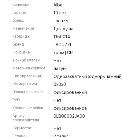
Коллекция
Alba
Гарантия
10 лет
бренд
Jacuzzi
Назначение
Для душа
картридж
1150014
Бренд
JACUZZI
Покрытие
хром | CR
Донный клапан
Нет
Материал корпуса
латунь
Тип управления
Однозахватный (однорычажный)
Размеры в мм
0x0x0
Вращение излива
фиксированный
PVD
Нет
Крепление лейки
фиксированное
Артикул
0LB00002JA00
производителя
Термостат
Нет
Страна
Италия