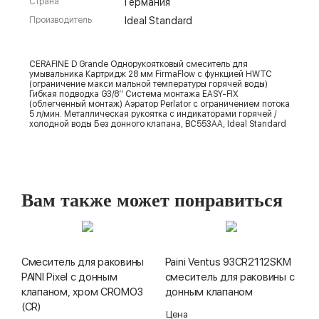
Страна
Германия
Производитель
Ideal Standard
CERAFINE D Grande Однорукоятковый смеситель для
умывальника Картридж 28 мм FirmaFlow с функцией HWTC
(ограничение макси мальной температуры горячей воды)
Гибкая подводка G3/8’’ Система монтажа EASY-FIX
(облегченный монтаж) Аэратор Perlator с ограничением потока
5 л/мин. Металлическая рукоятка с индикаторами горячей /
холодной воды Без донного клапана, BC553AA, Ideal Standard
Вам также может понравиться
Смеситель для раковины
Paini Ventus 93CR2112SKM
PAINI Pixel с донным
смеситель для раковины с
клапаном, хром CROMO3
донным клапаном
(CR)
Цена