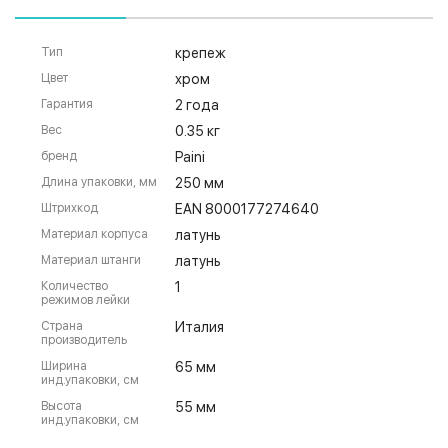
Тип
крепеж
Цвет
хром
Гарантия
2 года
Вес
0.35 кг
бренд
Paini
Длина упаковки, мм
250 мм
Штрихкод
EAN 8000177274640
Материал корпуса
латунь
Материал штанги
латунь
Количество
1
режимов лейки
Страна
Италия
производитель
Ширина
65 мм
инд.упаковки, см
Высота
55 мм
инд.упаковки, см