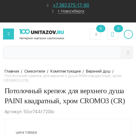
+7 383 375-17-90
г. Новосибирск
0
0
Главная
/
Смесители
/
Комплектующие
/
Верхний душ
/
Потолочный крепеж для верхнего душа PAINI квадратный, хром
CROMO3 (CR)
Потолочный крепеж для верхнего душа
PAINI квадратный, хром CROMO3 (CR)
Артикул: 50cr744t720bi
цена товара